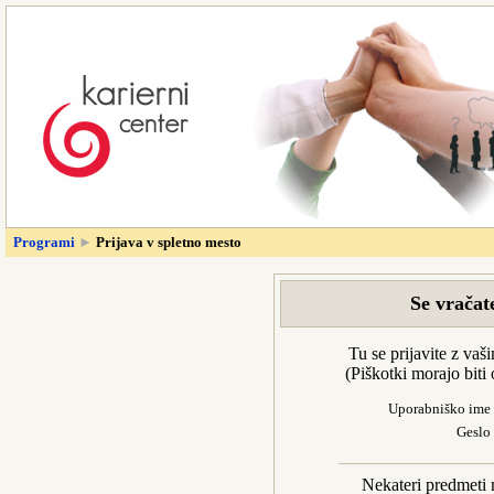
Programi
►
Prijava v spletno mesto
Se vračat
Tu se prijavite z va
(Piškotki morajo bit
Uporabniško ime
Geslo
Nekateri predmeti