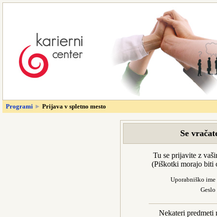
Programi
►
Prijava v spletno mesto
Se vračat
Tu se prijavite z va
(Piškotki morajo bit
Uporabniško ime
Geslo
Nekateri predmeti