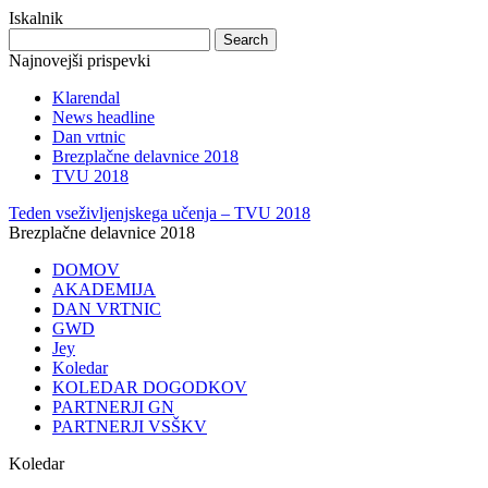
Iskalnik
Najnovejši prispevki
Klarendal
News headline
Dan vrtnic
Brezplačne delavnice 2018
TVU 2018
Teden vseživljenjskega učenja – TVU 2018
Brezplačne delavnice 2018
DOMOV
AKADEMIJA
DAN VRTNIC
GWD
Jey
Koledar
KOLEDAR DOGODKOV
PARTNERJI GN
PARTNERJI VSŠKV
Koledar